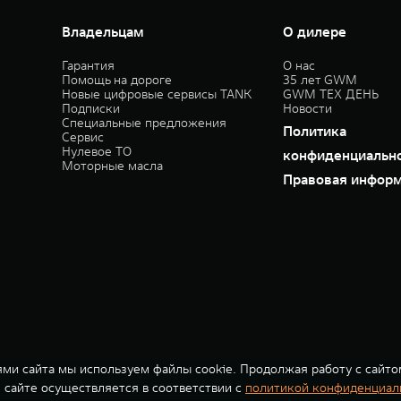
 14,666%. % ставка составляет от 0,010% до 11,200% на диапазонах первонача
Владельцам
О дилере
 12,436%. % ставка составляет от 0,010% до 9,000% на диапазонах первонача
Гарантия
О нас
 9,803%. % ставка составляет от 0,010% до 6,400% на диапазонах первоначал
Помощь на дороге
35 лет GWM
Новые цифровые сервисы TANK
GWM ТЕХ ДЕНЬ
 случае оформления полиса КАСКО. При отказе от полиса КАСКО/отсутствии п
Подписки
Новости
Специальные предложения
 условия кредита (займа) в разделе «Кредит на покупку автомобиля у дилера»
Политика
Сервис
осква, ул. Каланчевская, д. 27. Ген.лицензия ЦБ РФ № 1326 от 16.01.2015. П
Нулевое ТО
конфиденциальн
Моторные масла
Правовая инфор
ми сайта мы используем файлы cookie. Продолжая работу с сайто
сайте осуществляется в соответствии с
политикой конфиденциал