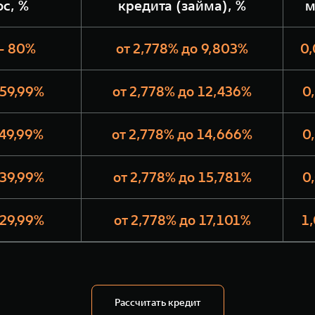
ос, %
кредита (займа), %
м
- 80%
от 2,778% до 9,803%
0,
 59,99%
от 2,778% до 12,436%
0
 49,99%
от 2,778% до 14,666%
0
 39,99%
от 2,778% до 15,781%
0
 29,99%
от 2,778% до 17,101%
1
Рассчитать кредит