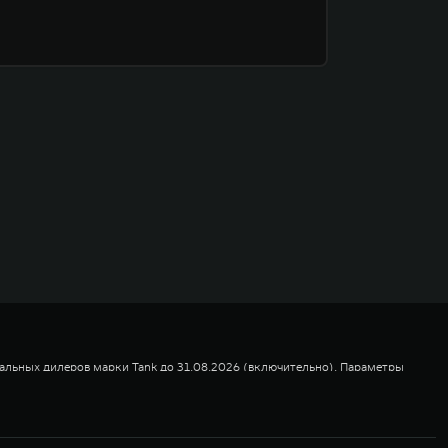
альных дилеров марки Tank до 31.08.2026 (включительно). Параметры
льного взноса от 10,000% до 29,999% от стоимости автомобиля, при
льного взноса от 30,000% до 39,999% от стоимости автомобиля, при