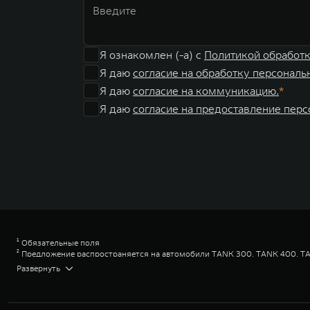
Я ознакомлен (-а) с
Политикой обработ
Я даю
согласие на обработку персональ
Я даю
согласие на коммуникацию.
Я даю
согласие на предоставление пер
¹ Обязательные поля
² Предложение распространяется на автомобили TANK 300, TANK 400, TA
программы «TANK Кредит» валюта кредита – рубли РФ; сумма кредита - о
Развернуть
Диапазон Полной стоимости кредита в % годовых составляет от 2,778% до
сроках кредита 12,36,60,84 мес.
Диапазон Полной стоимости кредита в % годовых составляет от 2,778% до
сроках кредита 12,36,60,84 мес.