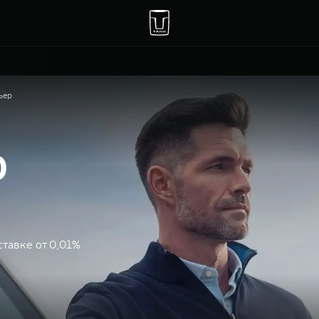
ьер
р
тавке от 0,01%