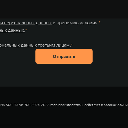
ки персональных данных
и принимаю условия.
ных данных.
сональных данных третьим лицам.
Отправить
NK 500, TANK 700 2024-2026 года производства и действует в салонах офици
т 100 000 до 10 000 000 руб.
 17,101%. % ставка составляет от 1,000% до 13,600% на диапазонах первонача
 15,781%. % ставка составляет от 0,010% до 12,300% на диапазонах первонача