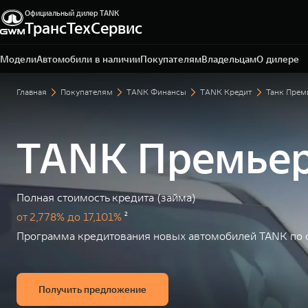
Официальный дилер TANK
ТрансТехСервис
Набережные Челны, Мензелинский тракт, 1 А
+7 (8552) 39-11-14
Модели
Автомобили в наличии
Покупателям
Владельцам
О дилере
Главная
Покупателям
TANK Финансы
TANK Кредит
Танк Прем
TANK Премье
Полная стоимость кредита (займа)
от 2,778% до 17,101%
²
Программа кредитования новых автомобилей TANK по с
Получить предложение