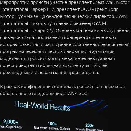
мероприятии приняли участие президент Great Wall Motor
WEY 07
WEY 05
International Паркер Ши, президент ООО «Грейт Волл
Расширяя границы комфорта
Эстетика нов
Мотор Рус» Чжан Цзюньсюе, технический директор GWM
от 6 149 000 ₽
от 5 699 
International Николь Ву, главный инженер GWM
International Ричард Жу. Основными темами выступлений
спикеров стали: достижения концерна за 35-летнюю
историю развития и расширение собственной экосистемы;
программа технологических инноваций и адаптации
моделей для российского рынка; интеллектуальная
полноприводная гибридная архитектура Hi4 с ее
производными и локализация производства.
WEY 80
WEY 80 
В рамках конференции состоялась российская премьера
Масштаб возможностей
Масштаб воз
обновленного внедорожника TANK 300.
от 6 449 000 ₽
от 8 099 