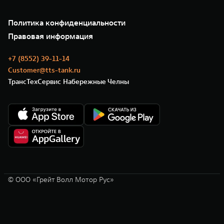
Подписки
О нас
Специальные предложения
35 лет GWM
Сервис
Политика конфиденциальности
GWM ТЕХ ДЕНЬ
Нулевое ТО
Новости
Правовая информация
Моторные масла
+7 (8552) 39-11-14
Customer@tts-tank.ru
ТрансТехСервис Набережные Челны
© ООО «Грейт Волл Мотор Рус»