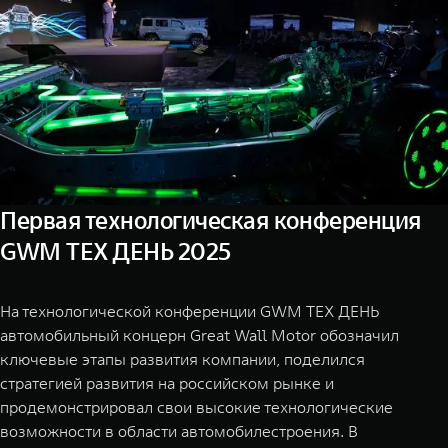
TANK Финансы
Сервис
Корпоративным клиентам
Специальные предложения
Моторные масла
TANK ФИНАНСЫ
TANK Кредит
ЦИФРОВЫЕ СЕРВИСЫ TANK
TANK Лизинг
Цифровые сервисы TANK
TANK 500
TANK 70
Первая технологическая конференция
TANK Страхование
Подписки
Веди за собой
Сила призна
GWM ТЕХ ДЕНЬ 2025
от 6 499 000 ₽
от 10 199
На технологической конференции GWM ТЕХ ДЕНЬ
автомобильный концерн Great Wall Motor обозначил
ключевые этапы развития компании, поделился
стратегией развития на российском рынке и
продемонстрировал свои высокие технологические
возможности в области автомобилестроения. В