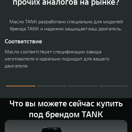
прочих аналогов на рынке?
WEY 07
WEY 05
Расширяя границы комфорта
Эстетика ново
от 6 149 000 ₽
от 5 699 0
Масло TANK разработано специально для моделей
бренда TANK и надежно защищает ваш двигатель.
Соответствие
Масло соответствует спецификации завода
изготовителя и идеально подходит для вашего
двигателя.
WEY 80
WEY 80 Л
Масштаб возможностей
Масштаб возм
от 6 449 000 ₽
от 8 099 0
Что вы можете сейчас купить
под брендом TANK