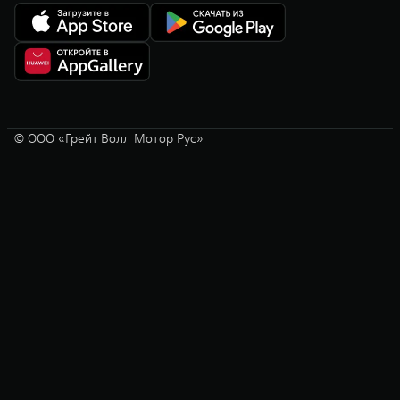
© ООО «Грейт Волл Мотор Рус»