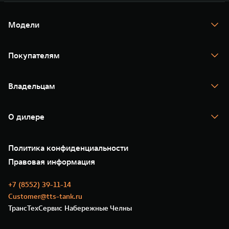
Модели
TANK 300
TANK 400
Покупателям
TANK 500
TANK 700
Спецпредложения
Тест-драйв
Владельцам
TANK Финансы
TANK Кредит
Гарантия
TANK Лизинг
Помощь на дороге
Корпоративным клиентам
О дилере
Новые цифровые сервисы TANK
Зарядные станции
Подписки
О нас
Специальные предложения
35 лет GWM
Сервис
Политика конфиденциальности
GWM ТЕХ ДЕНЬ
Нулевое ТО
Новости
Правовая информация
Моторные масла
+7 (8552) 39-11-14
Customer@tts-tank.ru
ТрансТехСервис Набережные Челны