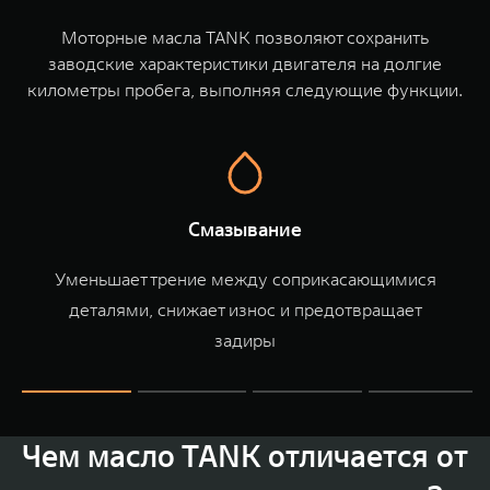
TANK Финансы
Сервис
Моторные масла TANK позволяют сохранить
Корпоративным клиентам
Специальные предложения
заводские характеристики двигателя на долгие
километры пробега, выполняя следующие функции.
Моторные масла
TANK ФИНАНСЫ
TANK Кредит
ЦИФРОВЫЕ СЕРВИСЫ TANK
TANK Лизинг
Цифровые сервисы TANK
TANK 500
TANK 700
Смазывание
TANK Страхование
Подписки
Веди за собой
Сила признан
от 6 499 000 ₽
от 10 199 
Уменьшает трение между соприкасающимися
деталями, снижает износ и предотвращает
задиры
Чем масло TANK отличается от