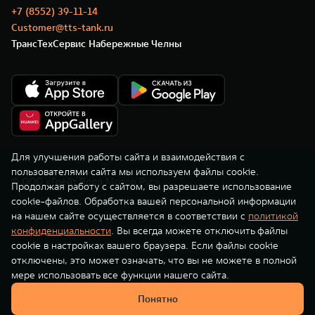
TANK Финансы
Сервис
+7 (8552) 39-11-14
Customer@tts-tank.ru
Корпоративным клиентам
Специальные предложения
ТрансТехСервис Набережные Челны
TANK 500
TANK 700
Моторные масла
Веди за собой
Сила признания
TANK ФИНАНСЫ
от 6 499 000 ₽
от 10 199 000 ₽
TANK Кредит
ЦИФРОВЫЕ СЕРВИСЫ TANK
TANK Лизинг
Цифровые сервисы TANK
TANK Страхование
Подписки
Для улучшения работы сайта и взаимодействия с
пользователями сайта мы используем файлы cookie.
© ООО «Грейт Волл Мотор Рус»
WEY 07
WEY 05
Продолжая работу с сайтом, вы разрешаете использование
cookie-файлов. Обработка вашей персональной информации
Расширяя границы комфорта
Эстетика нового времени
на нашем сайте осуществляется в соответствии с
политикой
от 6 149 000 ₽
от 5 699 000 ₽
конфиденциальности
. Вы всегда можете отключить файлы
cookie в настройках вашего браузера. Если файлы cookie
отключены, это может означать, что вы не можете в полной
мере использовать все функции нашего сайта.
Понятно