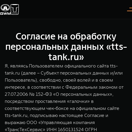
Согласие на обработку
Покупателям
Владельцам
О дилере
Модели
персональных данных «tts-
tank.ru»
ВЫБОР АВТОМОБИЛЯ
ГАРАНТИЯ И ПОДДЕРЖКА
ИНФОРМАЦИЯ
Я, являясь Пользователем официального сайта tts-
Спецпредложения
Гарантия
О нас
tank.ru (далее – Субъект персональных данных и/или
Пользователь), свободно, своей волей и в своем
Конфигуратор
Помощь на дороге
35 лет GWM
интересе, в соответствии с Федеральным законом от
27.07.2006 № 152-ФЗ «О персональных данных»,
Тест-драйв
GWM ТЕХ ДЕНЬ
TANK 300
TANK 400
СЕРВИС
посредством проставления «галочки» в
Следуй за открытиями
За пределы возможного
Зарядные станции
Новости
соответствующем чек-боксе на официальном сайте
от 3 999 000 ₽
от 5 599 000 ₽
Калькулятор ТО
tts-tank.ru, подписываю настоящее Согласие и
Нулевое ТО
выражаю ООО «Управляющая компания
ПОКУПКА АВТОМОБИЛЯ
«ТрансТехСервис» ИНН 1650131524 ОГРН