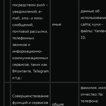
посредством push –
данные об
уведомлений, e-
использовани
mail, sms- и mms-
иные
сайта; куки -
сообщений,
файлы; Yande
почтовой рассылки,
ID.
телефонных
звонков и
информационно-
коммуникационных
сервисов, таких как
ВКонтакте, Telegram
и т.д.:
фамилия, имя
отчество; №
Совершенствование
телефона;
функций и сервисов
общие