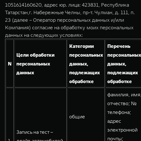
TANK Финансы
Сервис
1051614160620, адрес юр. лица: 423831, Республика
Татарстан,г. Набережные Челны, пр-т. Чулман, д. 111, п.
Корпоративным клиентам
Специальные предложения
23 (далее – Оператор персональных данных и/или
TANK 500
TANK 700
Моторные масла
Компания) согласие на обработку моих персональных
Веди за собой
Сила признания
TANK ФИНАНСЫ
данных на следующих условиях:
от 6 499 000 ₽
от 10 199 000 ₽
TANK Кредит
ЦИФРОВЫЕ СЕРВИСЫ TANK
Категории
Перечень
Цели обработки
персональных
персональных
TANK Лизинг
Цифровые сервисы TANK
N
персональных
данных,
данных,
TANK Страхование
Подписки
данных
подлежащих
подлежащих
обработке
обработке
WEY 07
WEY 05
фамилия, имя
Расширяя границы комфорта
Эстетика нового времени
от 6 149 000 ₽
от 5 699 000 ₽
отчество; №
телефона;
общие
адрес
электронной
Запись на тест –
почты;
1.
драйв автомобилей