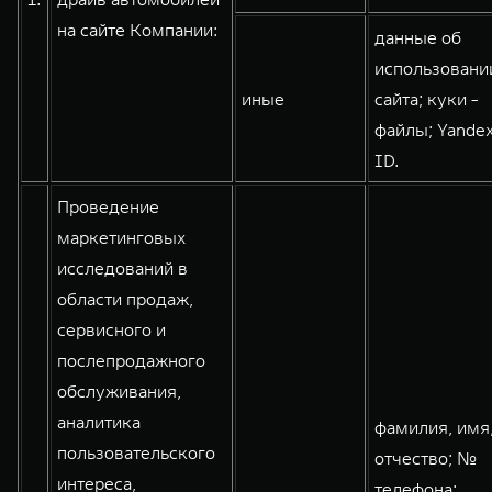
WEY 80
WEY 80 Лаундж
на сайте Компании:
данные об
Масштаб возможностей
Масштаб возможностей
использовани
от 6 449 000 ₽
от 8 099 000 ₽
иные
сайта; куки -
файлы; Yande
ID.
Проведение
маркетинговых
исследований в
области продаж,
сервисного и
послепродажного
обслуживания,
аналитика
фамилия, имя
пользовательского
отчество; №
интереса,
телефона;