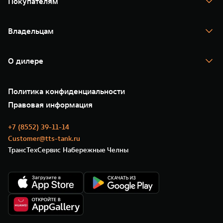
Покупателям
TANK 500
TANK 700
Спецпредложения
Тест-драйв
Владельцам
TANK Финансы
TANK Кредит
Гарантия
TANK Лизинг
Помощь на дороге
Корпоративным клиентам
О дилере
Новые цифровые сервисы TANK
Зарядные станции
Подписки
О нас
Специальные предложения
35 лет GWM
Сервис
Политика конфиденциальности
GWM ТЕХ ДЕНЬ
Нулевое ТО
Новости
Правовая информация
Моторные масла
+7 (8552) 39-11-14
Customer@tts-tank.ru
ТрансТехСервис Набережные Челны