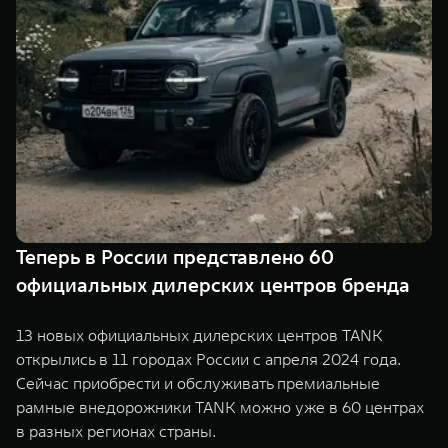
TANK Финансы
Сервис
Корпоративным клиентам
Специальные предложения
Моторные масла
TANK ФИНАНСЫ
TANK Кредит
ЦИФРОВЫЕ СЕРВИСЫ TANK
TANK Лизинг
Цифровые сервисы TANK
TANK 500
TANK 700
TANK Страхование
Подписки
Веди за собой
Сила признан
от 6 499 000 ₽
от 10 199 
Теперь в России представлено 60
официальных дилерских центров бренда
13 новых официальных дилерских центров TANK
открылись в 11 городах России с апреля 2024 года.
Сейчас приобрести и обслуживать премиальные
рамные внедорожники TANK можно уже в 60 центрах
в разных регионах страны.