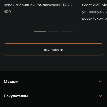
новой гибридной комплектации TANK
Great Wall M
400
уверенную д
российском р
все новости
Модели
TANK 300
TANK 400
Покупателям
TANK 500
TANK 700
Спецпредложения