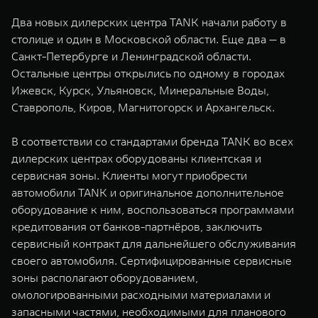
WEY 07
WEY 05
Два новых дилерских центра TANK начали работу в
Расширяя границы комфорта
Эстетика нов
столице и один в Московской области. Еще два — в
от 6 149 000 ₽
от 5 699 0
Санкт-Петербурге и Ленинградской области.
Остальные центры открылись по одному в городах
Ижевск, Курск, Ульяновск, Минеральные Воды,
Ставрополь, Киров, Магнитогорск и Архангельск.
В соответствии со стандартами бренда TANK во всех
дилерских центрах оборудованы клиентская и
сервисная зоны. Клиенты могут приобрести
автомобили TANK и оригинальное дополнительное
WEY 80
WEY 80 
оборудование к ним, воспользоваться программами
Масштаб возможностей
Масштаб воз
кредитования от банков-партнёров, заключить
от 6 449 000 ₽
от 8 099 
сервисный контракт для дальнейшего обслуживания
своего автомобиля. Сертифицированные сервисные
зоны располагают оборудованием,
омологированными расходными материалами и
запасными частями, необходимыми для планового