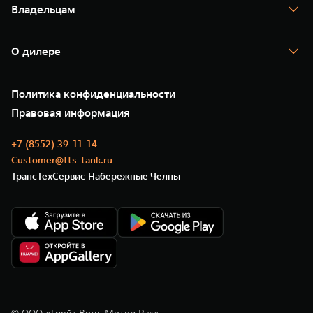
Тест-драйв
Владельцам
TANK Финансы
TANK Кредит
Гарантия
TANK Лизинг
Помощь на дороге
Корпоративным клиентам
О дилере
Новые цифровые сервисы TANK
Зарядные станции
Подписки
О нас
Специальные предложения
35 лет GWM
Сервис
Политика конфиденциальности
GWM ТЕХ ДЕНЬ
Нулевое ТО
Новости
Правовая информация
Моторные масла
+7 (8552) 39-11-14
Customer@tts-tank.ru
ТрансТехСервис Набережные Челны
© ООО «Грейт Волл Мотор Рус»