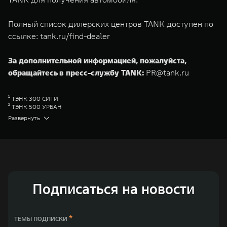
Полный список дилерских центров TANK доступен по
ссылке:
tank.ru/find-dealer
За дополнительной информацией, пожалуйста,
обращайтесь в пресс-службу TANK:
PR@tank.ru
¹ ТЭНК 300 СИТИ
² ТЭНК 500 УРБАН
³ ТЭНК 500 БЛЭКТРЭЙЛ
Развернуть
⁴ ОРА 03
⁵ ВЕЙ 05
⁶ ГВМ Стор
Great Wall Motor Company Limited (GWM) — глобальный производитель
внедорожников, кроссоверов и пикапов, специализирующийся на
интеллектуальных технологиях и экологичном производстве. Компания
была зарегистрирована на Гонконгской и Шанхайской фондовых биржах
в 2003 и 2011 годах соответственно. Сфера деятельности концерна
Подписаться на новости
GWM включает проектирование, исследования и разработки,
производство, продажу и обслуживание автомобилей и запчастей.
Значительная доля инвестиций GWM сосредоточена на
конструкторских разработках автомобилей и силовых агрегатов,
*
ТЕМЫ ПОДПИСКИ
использующих альтернативные источники энергии. Это обеспечивает