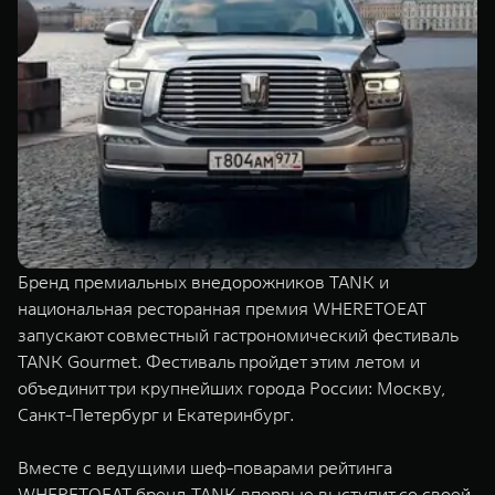
TANK Финансы
Сервис
Корпоративным клиентам
Специальные предложения
Моторные масла
TANK ФИНАНСЫ
TANK Кредит
ЦИФРОВЫЕ СЕРВИСЫ TANK
TANK Лизинг
Цифровые сервисы TANK
TANK 500
TANK 700
TANK Страхование
Подписки
Веди за собой
Сила признан
от 6 499 000 ₽
от 10 199 
Бренд премиальных внедорожников TANK и
национальная ресторанная премия WHERETOEAT
запускают совместный гастрономический фестиваль
TANK Gourmet. Фестиваль пройдет этим летом и
объединит три крупнейших города России: Москву,
Санкт-Петербург и Екатеринбург.
Вместе с ведущими шеф-поварами рейтинга
WHERETOEAT бренд TANK впервые выступит со своей