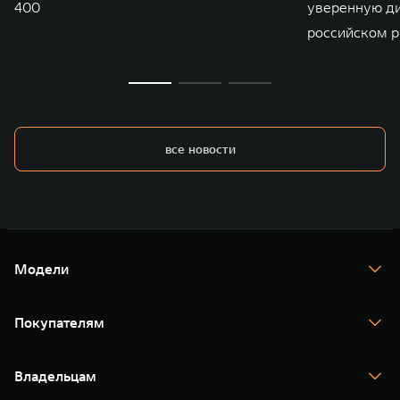
400
уверенную д
российском р
все новости
Модели
TANK 300
TANK 400
Покупателям
TANK 500
TANK 700
Спецпредложения
Тест-драйв
Владельцам
TANK Финансы
TANK Кредит