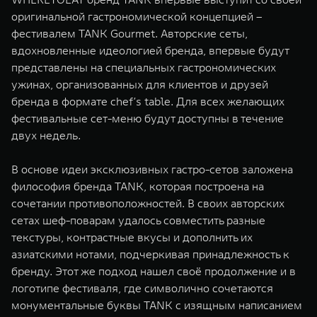
WEY 07
WEY 05
оригинальной гастрономической концепцией –
Расширяя границы комфорта
Эстетика нов
фестивалем TANK Gourmet. Авторские сеты,
от 6 149 000 ₽
от 5 699 0
вдохновленные идеологией бренда, впервые будут
представлены на специальных гастрономических
ужинах, организованных для клиентов и друзей
бренда в формате chef’s table. Для всех желающих
фестивальные сет-меню будут доступны в течение
двух недель.
В основе идеи эксклюзивных гастро-сетов заложена
философия бренда TANK, которая построена на
WEY 80
WEY 80 
сочетании противоположностей. В своих авторских
Масштаб возможностей
Масштаб воз
сетах шеф-поварам удалось совместить разные
от 6 449 000 ₽
от 8 099 
текстуры, контрастные вкусы и дополнить их
азиатскими нотами, подчеркивая принадлежность к
бренду. Этот же подход нашел своё продолжение и в
логотипе фестиваля, где символично сочетаются
монументальные буквы TANK с изящным написанием