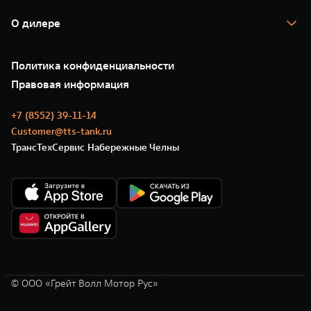
Гарантия
TANK Лизинг
Помощь на дороге
Корпоративным клиентам
О дилере
Новые цифровые сервисы TANK
Зарядные станции
Подписки
О нас
Специальные предложения
35 лет GWM
Сервис
Политика конфиденциальности
GWM ТЕХ ДЕНЬ
Нулевое ТО
Новости
Правовая информация
Моторные масла
+7 (8552) 39-11-14
Customer@tts-tank.ru
ТрансТехСервис Набережные Челны
© ООО «Грейт Волл Мотор Рус»