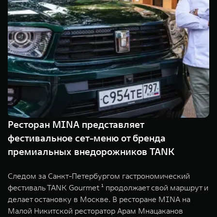
TANK Финансы
Сервис
Корпоративным клиентам
Специальные предложения
Моторные масла
TANK ФИНАНСЫ
TANK Кредит
ЦИФРОВЫЕ СЕРВИСЫ TANK
TANK Лизинг
Цифровые сервисы TANK
TANK 500
TANK 700
TANK Страхование
Подписки
Веди за собой
Сила признан
от 6 499 000 ₽
от 10 199 
Ресторан MINA представляет
фестивальное сет-меню от бренда
премиальных внедорожников TANK
Следом за Санкт-Петербургом гастрономический
фестиваль TANK Gourmet ¹ продолжает свой маршрут и
делает остановку в Москве. В ресторане MINA на
Малой Никитской ресторатор Арам Мнацаканов