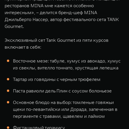
ресторанов MINA мне кажется особенно
интересным», – делится бренд-шеф MINA
Джильберто Нассер, автор фестивального сета TANK
Gourmet.
Эксклюзивный сет Tank Gourmet из пяти курсов
включает в себя:
Восточное мезе: табуле, хумус из авокадо, хумус
из свеклы, вителло тоннато, хрустящая лепешка
Тартар из говядины с черным трюфелем
Паста равиоли дель Плин с соусом болоньезе
Основное блюдо на выбор: томленые говяжьи
щеки по-левантийски или Дорада, запеченная в
пергаменте с травами, щавелем и лаймом
Фисташковый тирамису