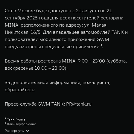
Сет в Москве будет доступен с 21 августа по 21
сентября 2025 года для всех посетителей ресторана
MINA, расположенного по адресу: ул. Малая
Никитская, 16/5. Для владельцев автомобилей TANK и
пользователей мобильного приложения GWM
предусмотрены специальные привилегии ⁵.
Время работы ресторана MINA: 9:00 – 23:00 (суббота,
воскресенье 10:00 – 23:00).
За дополнительной информацией, пожалуйста,
обращайтесь:
Пресс-служба GWM TANK:
PR@tank.ru
¹ Тэнк Гурмэ
² Хай-Перформанс
³ Хай-Чардж
Развернуть
⁴ Hybrid Intelligent 4WD TANK (Гибридный интеллектуальный