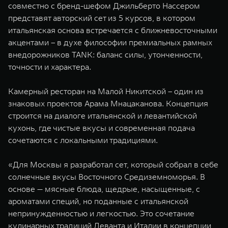
совместно с бренд-шефом Джильберто Нассером
WEY 07
WEY 05
представят авторский сет из 5 курсов, в котором
Расширяя границы комфорта
Эстетика нов
итальянская основа встречается с ближневосточными
от 6 149 000 ₽
от 5 699 0
акцентами – в духе философии премиальных рамных
внедорожников TANK: баланс силы, утонченности,
точности и характера.
Камерный ресторан на Малой Никитской – один из
знаковых проектов Арама Мнацаканова. Концепция
строится на диалоге итальянской и левантийской
кухонь, где чистые вкусы и современная подача
сочетаются с локальными традициями.
WEY 80
WEY 80 
Масштаб возможностей
Масштаб воз
«Для Москвы я разработал сет, который собрал в себе
от 6 449 000 ₽
от 8 099 
солнечные вкусы Восточного Средиземноморья. В
основе — мясные блюда, щедрые, насыщенные, с
ароматами специй, но поданные с итальянской
непринужденностью и легкостью. Это сочетание
кулинарных традиций Леванта и Италии в концепции