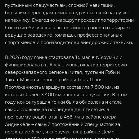
пустынным спецучасткам, сложной навигации,
большим перепадам температур и высокой нагрузке
на технику. Ежегодно маршрут проходит по территории
Синьцзян-Уйгурского автономного района и собирает
ведущие заводские команды, профессиональных
спортсменов и производителей внедорожной техники.
В 2026 году гонка стартовала 16 мая в г. Урумчи и
финишировала в г. Аксу 1 июня, охватив территорию
северо-западного региона Китая, пустыни Гоби и
Такла-Макан и горные районы Тянь-Шаня.
Протяженность маршрута составила 7 500 км, из
которых более 3 400 км заняли спецучастки. В этом
году конфигурация гонки была обновлена и стала
самой сложной за последнее десятилетие: в
программу вошёл этап в 468 км в районе озера
Айдинкёль – самый протяжённый спецучасток за
последние 6 лет, и спецучасток в районе Цемо -
отрезок на 150 км по глубокой колее и сложным