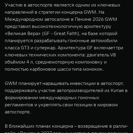
Участие в автоспорте является одним из ключевых
направлений в стратегии концерна GWM. На
Международном автосалоне в Пекине 2026 GWM
представил высокотехнологичную архитектуру
«Великая Вера» (GF - Great Faith), на базе которой
планируется разрабатывать гоночные автомобили
класса GT3 и суперкар. Архитектура GF включает три
ключевых технических компонента: двигатель V8
объёмом 4 л, среднемоторную компоновку и
полностью карбоновое шасси типа монокок.
GWM планирует наращивать инвестиции в автоспорт,
поддерживать участие автопроизводителей из Китая в
формировании международных гоночных
регламентов и укреплять свои позиции в мировом
автоспорте.
В ближайших планах концерна – возвращение в ралли-
рейд «Дакар» в 2027 году и участие в других ведущих