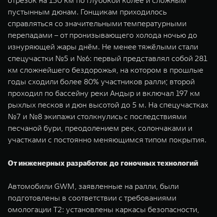
пустынным дюнам. Гонщикам приходилось
справляться со значительными температурными
перепадами – от пронизывающего холода ночью до
изнуряющей жары днём. Не менее тяжёлыми стали
спецучастки №5 и №6: первый представлял собой 281
км сложнейшего бездорожья, на котором в прошлые
годы сходили более 80% участников ралли; второй
проходил по бассейну реки Андыр и включал 197 км
рыхлых песков и дюн высотой до 5 м. На спецучастках
№7 и №8 экипажи столкнулись с последствиями
песчаной бури, преодолением рек, солончаками и
участками с постоянно меняющимся типом покрытия.
От инженерных разработок до гоночных технологий
Автомобили GWM, заявленные на ралли, были
подготовлены в соответствии с требованиями
омологации T2: установлены каркасы безопасности,