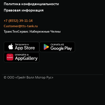
35 лет GWM
Сервис
Политика конфиденциальности
GWM ТЕХ ДЕНЬ
Нулевое ТО
Новости
Правовая информация
Моторные масла
+7 (8552) 39-11-14
Customer@tts-tank.ru
ТрансТехСервис Набережные Челны
© ООО «Грейт Волл Мотор Рус»