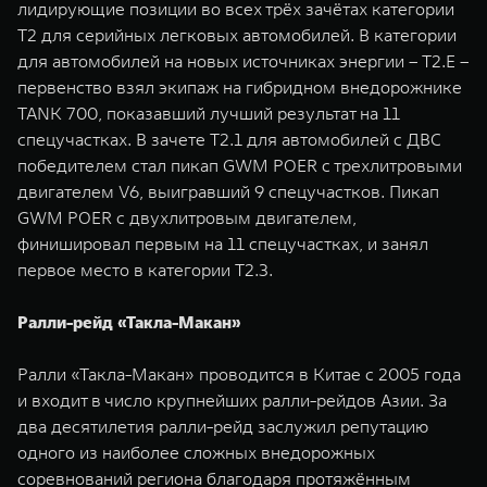
лидирующие позиции во всех трёх зачётах категории
T2 для серийных легковых автомобилей. В категории
для автомобилей на новых источниках энергии – T2.E –
первенство взял экипаж на гибридном внедорожнике
TANK 700, показавший лучший результат на 11
спецучастках. В зачете T2.1 для автомобилей с ДВС
победителем стал пикап GWM POER с трехлитровыми
двигателем V6, выигравший 9 спецучастков. Пикап
GWM POER с двухлитровым двигателем,
финишировал первым на 11 спецучастках, и занял
первое место в категории T2.3.
Ралли-рейд «Такла-Макан»
Ралли «Такла-Макан» проводится в Китае с 2005 года
и входит в число крупнейших ралли-рейдов Азии. За
два десятилетия ралли-рейд заслужил репутацию
одного из наиболее сложных внедорожных
соревнований региона благодаря протяжённым