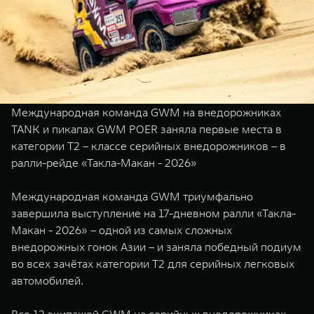
TANK Финансы
Сервис
Корпоративным клиентам
Специальные предложения
Моторные масла
TANK ФИНАНСЫ
TANK Кредит
ЦИФРОВЫЕ СЕРВИСЫ TANK
Международная команда GWM на внедорожниках
TANK Лизинг
Цифровые сервисы TANK
TANK и пикапах GWM POER заняла первые места в
TANK 500
TANK 700
категории T2 – классе серийных внедорожников – в
TANK Страхование
Подписки
Веди за собой
Сила признан
ралли-рейде «Такла-Макан - 2026»
от 6 499 000 ₽
от 10 199 
Международная команда GWM триумфально
завершила выступление на 17-дневном ралли «Такла-
Макан - 2026» – одной из самых сложных
внедорожных гонок Азии – и заняла победный подиум
во всех зачётах категории T2 для серийных легковых
автомобилей.
Все 12 экипажей GWM на серийных внедорожниках