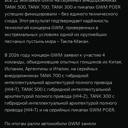
WEY 07
WEY 05
TANK 500, TANK 700, TANK 300 и пикапах GWM POER
Расширяя границы комфорта
Эстетика нов
успешно финишировали – без единого технического
от 6 149 000 ₽
от 5 699 0
схода. Этот результат подтверждает надёжность
технологий концерна GWM, проверенных в
экстремальных условиях одной из крупнейших
песчаных пустынь мира – Такла-Макан.
В 2026 году концерн GWM заявил к участию 4
команды, объединившие опытных гонщиков из Китая,
Испании, Аргентины и Италии, на серийных
внедорожниках TANK 700 с гибридной
WEY 80
WEY 80 
интеллектуальной архитектурой полного привода
Масштаб возможностей
Масштаб воз
(Hi4-T), TANK 500 с гибридной интеллектуальной
от 6 449 000 ₽
от 8 099 
архитектурой полного привода (Hi4-Z), TANK 300 с
гибридной интеллектуальной архитектурой полного
привода (Hi4-T) и на серийных пикапах GWM POER.
По итогам ралли автомобили GWM заняли