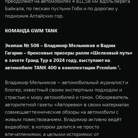
преодолеют на автомобилях 4 811,58 км вдоль берега
WEY 07
WEY 05
Байкала, по пескам пустыни Гоби и по дорогам у
Расширяя границы комфорта
Эстетика нов
подножия Алтайских гор.
от 6 149 000 ₽
от 5 699 0
КОМАНДА GWM TANK
Экипаж № 508 – Владимир Мельников и Вадим
Гагарин – бронзовые призеры ралли «Шелковый путь»
в зачете Гранд Тур в 2024 году, выступают на
автомобиле TANK 400 в комплектации Premium ¹.
Владимир Мельников — автомобильный журналист и
WEY 80
WEY 80 
блогер, известный своим экспертным подходом и
Масштаб возможностей
Масштаб воз
страстью к миру автомобилей и гонок. Обозреватель
от 6 449 000 ₽
от 8 099 
авторитетной газеты «Авторевю» в своих материалах
совмещает технические обзоры на автомобили с
живым повествованием. Владимир активно ведёт
видеоблог, в котором делится не просто
впечатлениями, а целыми историями: от