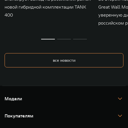
новой гибридной комплектации TANK
Great Wall M
400
уверенную д
российском р
все новости
Модели
TANK 300
TANK 400
Покупателям
TANK 500
TANK 700
Спецпредложения