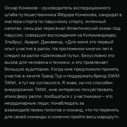
Оскар Конюхов – руководитель экспедиционного
штаба путешественника Фёдора Конюхова, кандидат в
мастера спорта по парусному спорту, яхтенный
капитан, семь раз пересекал Атлантический океан под
парусом, совершил восхождения на Килиманджаро,
Эльбрус, Арарат, Дамавенд. «Для меня это первый
опыт участия в ралли. На протяжении многих лет я
следил за ралли «Шелковый путь». Безусловно это
вызов для человека и техники, и это привлекает
большую аудиторию. Когда мне предложили принять
участие в зачете Гранд Тур и поддержать бренд GWM
TANK, я тут же согласился. Я знаю, на что способен
внедорожник TANK, мне интересно почувствовать
атмосферу ралли, пообщаться с участниками – это
неординарные люди, понаблюдать за
взаимодействием пилотов и команд, что-то перенять
для своей команды и конечно пройти весь маршрут».