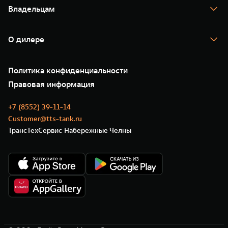
Тест-драйв
Владельцам
TANK Финансы
TANK Кредит
Гарантия
TANK Лизинг
Помощь на дороге
Корпоративным клиентам
О дилере
Новые цифровые сервисы TANK
Зарядные станции
Подписки
О нас
Специальные предложения
35 лет GWM
Сервис
Политика конфиденциальности
GWM ТЕХ ДЕНЬ
Нулевое ТО
Новости
Правовая информация
Моторные масла
+7 (8552) 39-11-14
Customer@tts-tank.ru
ТрансТехСервис Набережные Челны