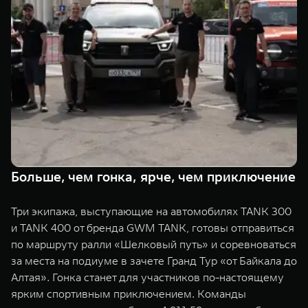
TANK Финансы
Сервис
Корпоративным клиентам
Специальные предложения
Моторные масла
TANK ФИНАНСЫ
TANK Кредит
ЦИФРОВЫЕ СЕРВИСЫ TANK
TANK Лизинг
Цифровые сервисы TANK
TANK 500
TANK 700
TANK Страхование
Подписки
Веди за собой
Сила признан
от 6 499 000 ₽
от 10 199 
Больше, чем гонка, ярче, чем приключение
Три экипажа, выступающие на автомобилях TANK 300
и TANK 400 от бренда GWM TANK, готовы отправиться
по маршруту ралли «Шелковый путь» и соревноваться
за места на подиуме в зачете Гранд Тур «от Байкала до
Алтая». Гонка станет для участников по-настоящему
ярким спортивным приключением. Команды