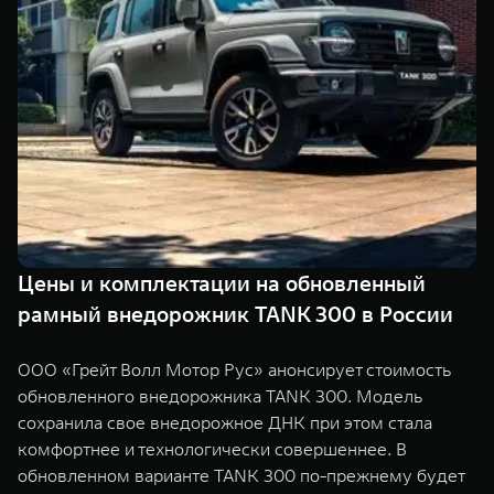
TANK Финансы
Сервис
Корпоративным клиентам
Специальные предложения
Моторные масла
TANK ФИНАНСЫ
TANK Кредит
ЦИФРОВЫЕ СЕРВИСЫ TANK
TANK Лизинг
Цифровые сервисы TANK
TANK 500
TANK 700
TANK Страхование
Подписки
Веди за собой
Сила признан
от 6 499 000 ₽
от 10 199 
Цены и комплектации на обновленный
рамный внедорожник TANK 300 в России
ООО «Грейт Волл Мотор Рус» анонсирует стоимость
обновленного внедорожника TANK 300. Модель
сохранила свое внедорожное ДНК при этом стала
комфортнее и технологически совершеннее. В
обновленном варианте TANK 300 по-прежнему будет