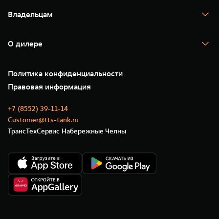
Спецпредложения
Тест-драйв
Владельцам
TANK Финансы
TANK Кредит
Гарантия
TANK Лизинг
Помощь на дороге
Корпоративным клиентам
О дилере
Новые цифровые сервисы TANK
Зарядные станции
Подписки
О нас
Специальные предложения
35 лет GWM
Сервис
Политика конфиденциальности
GWM ТЕХ ДЕНЬ
Нулевое ТО
Новости
Правовая информация
Моторные масла
+7 (8552) 39-11-14
Customer@tts-tank.ru
ТрансТехСервис Набережные Челны