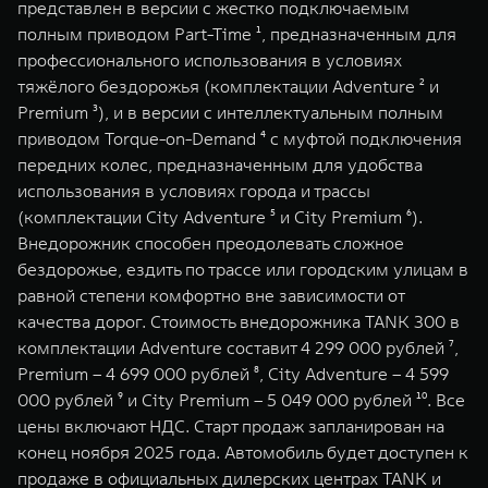
представлен в версии с жестко подключаемым
WEY 07
WEY 05
полным приводом Part-Time ¹, предназначенным для
Расширяя границы комфорта
Эстетика нов
профессионального использования в условиях
от 6 149 000 ₽
от 5 699 0
тяжёлого бездорожья (комплектации Adventure ² и
Premium ³), и в версии с интеллектуальным полным
приводом Torque-on-Demand ⁴ с муфтой подключения
передних колес, предназначенным для удобства
использования в условиях города и трассы
(комплектации City Adventure ⁵ и City Premium ⁶).
Внедорожник способен преодолевать сложное
бездорожье, ездить по трассе или городским улицам в
равной степени комфортно вне зависимости от
WEY 80
WEY 80 
качества дорог. Стоимость внедорожника TANK 300 в
Масштаб возможностей
Масштаб воз
комплектации Adventure составит 4 299 000 рублей ⁷,
от 6 449 000 ₽
от 8 099 
Premium – 4 699 000 рублей ⁸, City Adventure – 4 599
000 рублей ⁹ и City Premium – 5 049 000 рублей ¹⁰. Все
цены включают НДС. Старт продаж запланирован на
конец ноября 2025 года. Автомобиль будет доступен к
продаже в официальных дилерских центрах TANK и