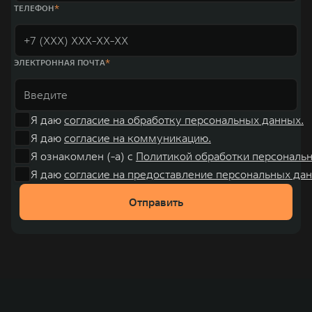
000 человек. В течение шести лет подряд продажи GWM превышают
ТЕЛЕФОН
отметку в 1 млн автомобилей в год. По итогам 2021 года общая выручка
компании увеличилась больше чем на 30% и составила 136,3 млрд
юаней (1,6 трлн рублей). С 1998 года Great Wall Motor занимает первое
место по объёмам продаж пикапов в Китае. На сегодняшний день
концерн GWM создал мировую систему исследований и разработок,
ЭЛЕКТРОННАЯ ПОЧТА
включая центры в России, Китае, Японии, США, Германии, Индии,
Австрии и Южной Корее. Компания построила глобальную систему
«14+5», которая включает 10 внутренних производственных
комплексов и 4 зарубежных – в России, Таиланде, Бразилии и Индии, а
также 5 предприятий по сборке автомобилей.
Я даю
согласие на обработку персональных данных.
Я даю
согласие на коммуникацию.
Я ознакомлен (-а) с
Политикой обработки персональ
Я даю
согласие на предоставление персональных дан
Отправить