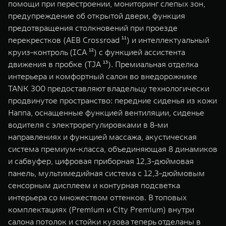
помощи при перестроении, мониторинг слепых зон,
предупреждение об открытой двери, функция
предотвращения столкновений при проезде
перекрестков (AEB Crossroad ¹¹) и интеллектуальный
круиз-контроль (ICA ¹²) с функцией ассистента
движения в пробке (TJA ¹³). Премиальная отделка
интерьера и комфортный салон во внедорожнике
TANK 300 предоставляют владельцу технологически
продвинутое пространство: передние сиденья из кожи
Наппа, оснащенные функцией вентиляции, сиденье
водителя с электрорегулировками в 8-ми
направлениях и функцией массажа, акустическая
система премиум-класса, объединяющая 8 динамиков
и сабвуфер, цифровая приборная 12,3-дюймовая
панель, мультимедийная система с 12,3-дюймовым
сенсорным дисплеем и контурная подсветка
интерьера со множеством оттенков. В топовых
комплектациях (Premium и City Premium) внутри
салона потолок и стойки кузова теперь отделаны в