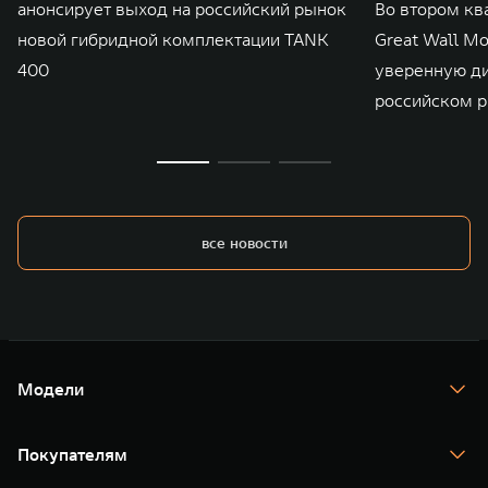
анонсирует выход на российский рынок
Во втором кв
новой гибридной комплектации TANK
Great Wall M
400
уверенную д
российском р
все новости
Модели
TANK 300
TANK 400
Покупателям
TANK 500
TANK 700