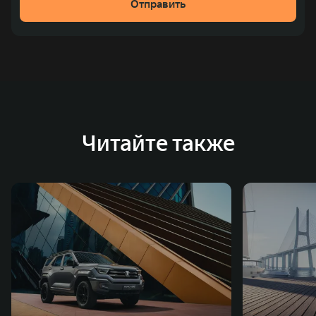
Отправить
место по объёмам продаж пикапов в Китае. На
сегодняшний день концерн GWM создал мировую
систему исследований и разработок, включая центры
в России, Китае, Японии, США, Германии, Индии,
Австрии и Южной Корее. Компания построила
глобальную систему «14+5», которая включает 10
внутренних производственных комплексов и 4
Читайте также
зарубежных – в России, Таиланде, Бразилии и Индии, а
также 5 предприятий по сборке автомобилей.