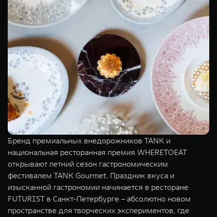
TANK Финансы
Сервис
Корпоративным клиентам
Специальные предложения
Моторные масла
TANK ФИНАНСЫ
TANK Кредит
ЦИФРОВЫЕ СЕРВИСЫ TANK
TANK Лизинг
Цифровые сервисы TANK
TANK 500
TANK 700
TANK Страхование
Подписки
Веди за собой
Сила признан
от 6 499 000 ₽
от 10 199 
Бренд премиальных внедорожников TANK и
национальная ресторанная премия WHERETOEAT
открывают летний сезон гастрономическим
фестивалем TANK Gourmet. Праздник вкуса и
изысканной гастрономии начинается в ресторане
FUTURIST в Санкт-Петербурге – абсолютно новом
пространстве для творческих экспериментов, где