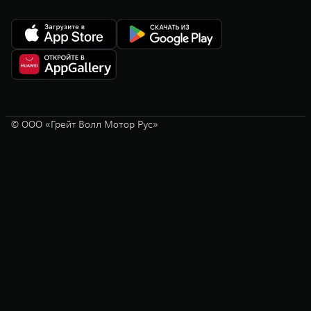
© ООО «Грейт Волл Мотор Рус»