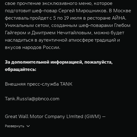
свое прочтение эксклюзивного меню, которое
подготовит шеф-повар Сергей Мирошников. В Москве
фестиваль пройдет с 5 по 19 июля в ресторане АЙНА.
Уникальным сетом, созданным шеф-поварами Глебом
Гайгером и Дмитрием Нечитайловым, можно будет
насладиться в аутентичной атмосфере традиций и
вкусов народов России.
За дополнительной информацией, пожалуйста,
обращайтесь:
Внешняя пресс-служба TANK
Tank.Russia@pbnco.com
Great Wall Motor Company Limited (GWM) —
глобальный производитель внедорожников,
Развернуть
кроссоверов и пикапов, специализирующийся на