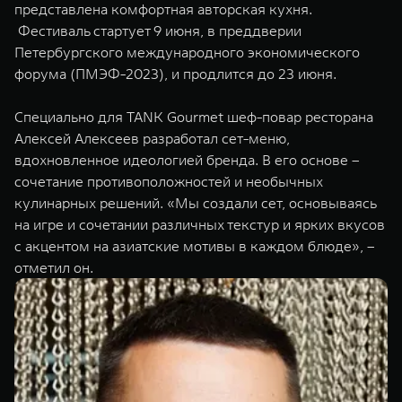
представлена комфортная авторская кухня.
WEY 07
WEY 05
Фестиваль стартует 9 июня, в преддверии
Расширяя границы комфорта
Эстетика нов
Петербургского международного экономического
от 6 149 000 ₽
от 5 699 0
форума (ПМЭФ-2023), и продлится до 23 июня.
Специально для TANK Gourmet шеф-повар ресторана
Алексей Алексеев разработал сет-меню,
вдохновленное идеологией бренда. В его основе –
сочетание противоположностей и необычных
кулинарных решений. «Мы создали сет, основываясь
на игре и сочетании различных текстур и ярких вкусов
с акцентом на азиатские мотивы в каждом блюде», –
WEY 80
WEY 80 
отметил он.
Масштаб возможностей
Масштаб воз
от 6 449 000 ₽
от 8 099 