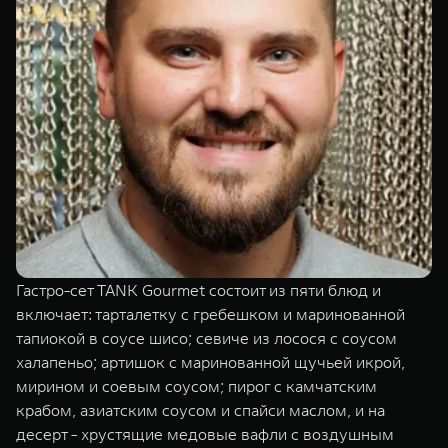
Гастро-сет TANK Gourmet состоит из пяти блюд и
включает: тарталетку с гребешком и маринованной
тапиокой в соусе шисо; севиче из лосося с соусом
халапеньо; артишок с маринованной щучьей икрой,
мирином и соевым соусом; пирог с камчатским
крабом, азиатским соусом и спайси маслом, и на
десерт - хрустящие медовые вафли с воздушным