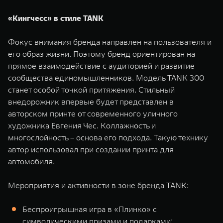
WEY 07
WEY 05
«Кингчесс» в стиле TANK
Расширяя границы комфорта
Эстетика нов
от 6 149 000 ₽
от 5 699 0
Фокус внимания бренда направлен на пользователя и
его образ жизни. Поэтому бренд ориентирован на
прямое взаимодействие с аудиторией и развитие
сообщества единомышленников. Модель TANK 300
станет особой точкой притяжения. Стильный
внедорожник впервые будет представлен в
авторском принте от современного уличного
художника Евгения Чес. Коллажность и
многослойность – основа его подхода. Такую технику
WEY 80
WEY 80 
автор использовал при создании принта для
Масштаб возможностей
Масштаб воз
автомобиля.
от 6 449 000 ₽
от 8 099 
Мероприятия и активности в зоне бренда TANK:
Беспроигрышная игра в «Плинко» с
символическими призами и подарками;