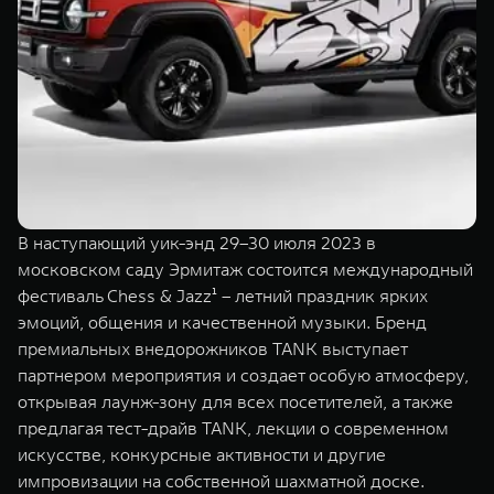
TANK Финансы
Сервис
Корпоративным клиентам
Специальные предложения
Моторные масла
TANK ФИНАНСЫ
TANK Кредит
ЦИФРОВЫЕ СЕРВИСЫ TANK
TANK Лизинг
Цифровые сервисы TANK
TANK 500
TANK 700
В наступающий уик-энд 29–30 июля 2023 в
TANK Страхование
Подписки
Веди за собой
Сила признан
московском саду Эрмитаж состоится международный
от 6 499 000 ₽
от 10 199 
фестиваль Chess & Jazz¹ – летний праздник ярких
эмоций, общения и качественной музыки. Бренд
премиальных внедорожников TANK выступает
партнером мероприятия и создает особую атмосферу,
открывая лаунж-зону для всех посетителей, а также
предлагая тест-драйв TANK, лекции о современном
искусстве, конкурсные активности и другие
импровизации на собственной шахматной доске.