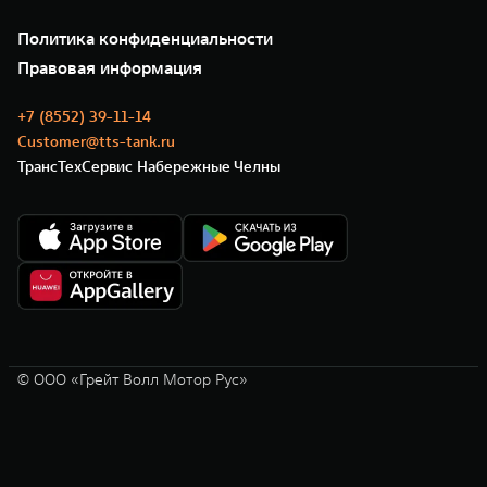
О нас
Специальные предложения
35 лет GWM
Сервис
Политика конфиденциальности
GWM ТЕХ ДЕНЬ
Нулевое ТО
Новости
Правовая информация
Моторные масла
+7 (8552) 39-11-14
Customer@tts-tank.ru
ТрансТехСервис Набережные Челны
© ООО «Грейт Волл Мотор Рус»