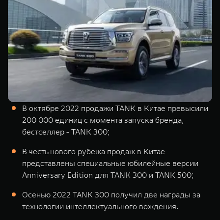
TANK Финансы
Сервис
Корпоративным клиентам
Специальные предложения
Моторные масла
TANK ФИНАНСЫ
TANK Кредит
ЦИФРОВЫЕ СЕРВИСЫ TANK
TANK Лизинг
Цифровые сервисы TANK
TANK 500
TANK 700
В октябре 2022 продажи TANK в Китае превысили
TANK Страхование
Подписки
Веди за собой
Сила признан
200 000 единиц с момента запуска бренда,
от 6 499 000 ₽
от 10 199 
бестселлер - TANK 300;
В честь нового рубежа продаж в Китае
представлены специальные юбилейные версии
Anniversary Edition для TANK 300 и TANK 500;
Осенью 2022 TANK 300 получил две награды за
технологии интеллектуального вождения.