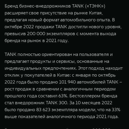
WEY 07
WEY 05
Бренд бизнес-внедорожников TANK («ТЭНК»)
Расширяя границы комфорта
Эстетика нов
расширяет свое присутствие на рынке Китая,
от 6 149 000 ₽
от 5 699 0
предлагая новый формат автомобильного опыта. В
октябре 2022 продажи TANK достигли нового уровня,
превысив 200 000 экземпляров с момента выхода
бренда на рынок в 2021 году.
TANK полностью ориентирован на пользователя и
предлагает продукты и сервисы, основанные на
индивидуальных предпочтениях. Этот подход находит
отклик у покупателей в Китае: с января по октябрь
WEY 80
WEY 80 
2022 года было продано 101 940 автомобилей TANK –
Масштаб возможностей
Масштаб воз
рост продаж в сравнении с аналогичным периодом
от 6 449 000 ₽
от 8 099 
прошлого года составил 63%. Бестселлером бренда
стал внедорожник TANK 300. За 10 месяцев 2022
было продано 83 623 экземпляра модели, что на 33%
выше показателей аналогичного периода 2021 года.