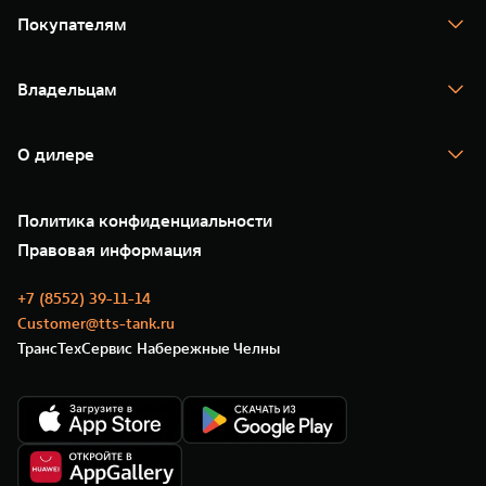
TANK 400
Покупателям
TANK 500
TANK 700
Спецпредложения
Тест-драйв
Владельцам
TANK Финансы
TANK Кредит
Гарантия
TANK Лизинг
Помощь на дороге
Корпоративным клиентам
О дилере
Новые цифровые сервисы TANK
Зарядные станции
Подписки
О нас
Специальные предложения
35 лет GWM
Сервис
Политика конфиденциальности
GWM ТЕХ ДЕНЬ
Нулевое ТО
Новости
Правовая информация
Моторные масла
+7 (8552) 39-11-14
Customer@tts-tank.ru
ТрансТехСервис Набережные Челны