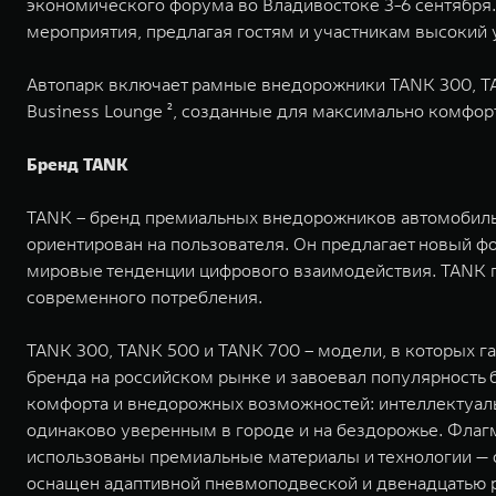
экономического форума во Владивостоке 3-6 сентября
мероприятия, предлагая гостям и участникам высокий 
Автопарк включает рамные внедорожники TANK 300, TA
Business Lounge ², созданные для максимально комфор
Бренд TANK
TANK – бренд премиальных внедорожников автомобильн
ориентирован на пользователя. Он предлагает новый ф
мировые тенденции цифрового взаимодействия. TANK 
современного потребления.
TANK 300, TANK 500 и TANK 700 – модели, в которых 
бренда на российском рынке и завоевал популярность 
комфорта и внедорожных возможностей: интеллектуаль
одинаково уверенным в городе и на бездорожье. Флаг
использованы премиальные материалы и технологии — 
оснащен адаптивной пневмоподвеской и двенадцатью ре