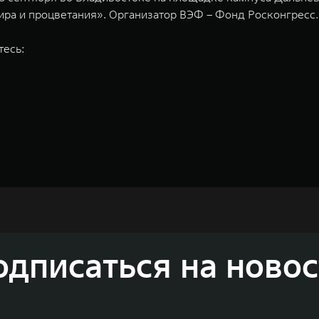
ира и процветания». Организатор ВЭФ – Фонд Росконгресс.
тесь:
одный Тэнк)
недорожников, кроссоверов и пикапов, специализирующийся на интеллектуал
и 2011 годах соответственно. Сфера деятельности концерна GWM включает пр
GWM сосредоточена на конструкторских разработках автомобилей и силовых а
 более экологичные, умные и безопасные продукты для пользователей по все
и собственных интеллектуальных платформ. Шесть автомобильных брендов G
одписаться на новос
лектромобилей ORA, премиальных кроссоверов WEY, а также новый технолог
динга GWM входят 80 дочерних компаний, а штат включает более 60 000 чело
личилась больше чем на 30% и составила 136,3 млрд юаней (1,6 трлн рублей).
ему исследований и разработок, включая центры в России, Китае, Японии, 
венных комплексов и 4 зарубежных – в России, Таиланде, Бразилии и Индии, 