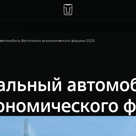
автомобиль Восточного экономического форума-2025
альный автомо
кономического 