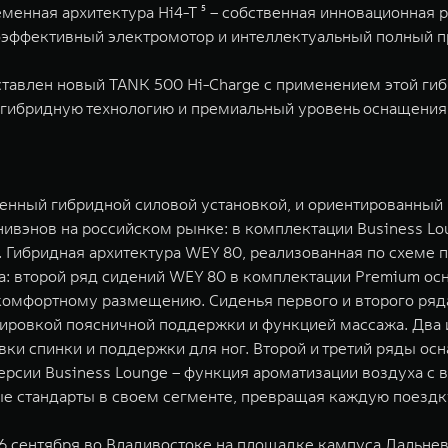
менная архитектура Hi4-T ⁵ – собственная инновационная р
эффективный электромотор и интеллектуальный полный п
ставлен новый TANK 500 Hi-Charge с применением этой ги
 гибридную технологию и премиальный уровень оснащения
енный гибридной силовой установкой, и ориентированный
ивэнов на российском рынке: в комплектации Business Lo
 Гибридная архитектура WEY 80, реализованная по схеме п
: второй ряд сидений WEY 80 в комплектации Premium осна
 комфортному размещению. Сиденья первого и второго ряд
лировкой поясничной поддержки и функцией массажа. Два
вки спинки и поддержки для ног. Второй и третий ряды о
ерсии Business Lounge – функция ароматизации воздуха с 
е стандарты в своем сегменте, превращая каждую поездку
 сентября во Владивостоке на площадке кампуса Дальнево