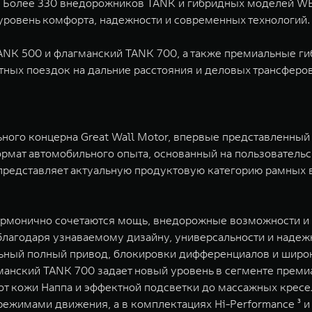
. Более 330 внедорожников TANK и гибридных моделей WE
уровень комфорта, надежности и современных технологий.
NK 500 и флагманский TANK 700, а также премиальные ги
тных поездок на дальние расстояния и деловых трансферов
ого концерна Great Wall Motor, впервые представленный 
ормат автомобильного опыта, основанный на пользовательс
представляет актуальную продуктовую категорию рамных 
гармонично сочетаются мощь, внедорожные возможности и
благодаря узнаваемому дизайну, универсальности и надеж
ный полный привод, блокировки дифференциалов и широки
манский TANK 700 задает новый уровень в сегменте прем
от кожи Наппа и эффектной подсветки до массажных крес
жимами движения, а в комплектациях Hi-Performance ³ и