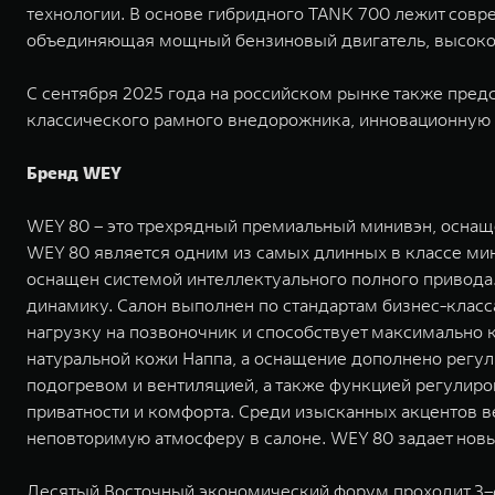
технологии. В основе гибридного TANK 700 лежит совре
объединяющая мощный бензиновый двигатель, высоко
С сентября 2025 года на российском рынке также пред
классического рамного внедорожника, инновационную
Бренд WEY
WEY 80 – это трехрядный премиальный минивэн, оснащ
WEY 80 является одним из самых длинных в классе мин
оснащен системой интеллектуального полного привода.
динамику. Салон выполнен по стандартам бизнес-класса
нагрузку на позвоночник и способствует максимально
натуральной кожи Наппа, а оснащение дополнено регу
подогревом и вентиляцией, а также функцией регулиро
приватности и комфорта. Среди изысканных акцентов в
неповторимую атмосферу в салоне. WEY 80 задает новы
Десятый Восточный экономический форум проходит 3–6