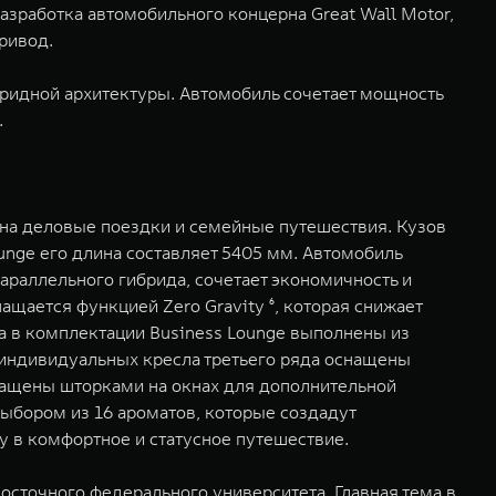
азработка автомобильного концерна Great Wall Motor,
ривод.
бридной архитектуры. Автомобиль сочетает мощность
.
 на деловые поездки и семейные путешествия. Кузов
unge его длина составляет 5405 мм. Автомобиль
араллельного гибрида, сочетает экономичность и
щается функцией Zero Gravity ⁶, которая снижает
а в комплектации Business Lounge выполнены из
 индивидуальных кресла третьего ряда оснащены
снащены шторками на окнах для дополнительной
выбором из 16 ароматов, которые создадут
 в комфортное и статусное путешествие.
сточного федерального университета. Главная тема в