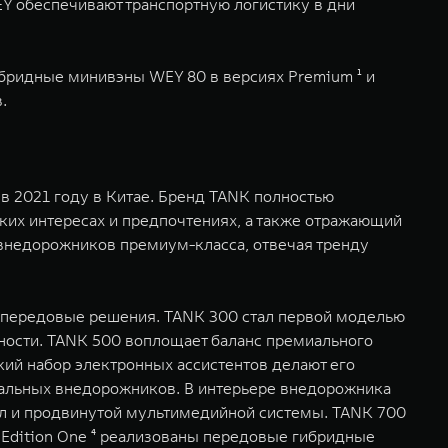
Y обеспечивают транспортную логистику в дни
бридные минивэны WEY 80 в версиях Premium ¹ и
.
в 2021 году в Китае. Бренд TANK полностью
ких интересах и предпочтениях, а также отражающий
внедорожников премиум-класса, отвечая тренду
 передовые решения. TANK 300 стал первой моделью
ности. TANK 500 воплощает баланс премиального
й набор электронных ассистентов делают его
иальных внедорожников. В интерьере внедорожника
ел и продвинутой мультимедийной системы. TANK 700
 Edition One ⁴ реализованы передовые гибридные