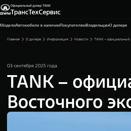
Официальный дилер TANK
ТрансТехСервис
Набережные Челны, Мензелинский тракт, 1 А
+7 (8552) 39-11-14
Модели
Автомобили в наличии
Покупателям
Владельцам
О дилере
Главная
О дилере
Информация
Новости
TANK – официальный 
03 сентября 2025 года
TANK – офици
Восточного э