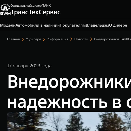
Официальный дилер TANK
ТрансТехСервис
Набережные Челны, Мензелинский тракт, 1 А
+7 (8552) 39-11-14
Модели
Автомобили в наличии
Покупателям
Владельцам
О дилере
Главная
О дилере
Информация
Новости
Внедорожники TANK п
17 января 2023 года
Внедорожники
надежность в 