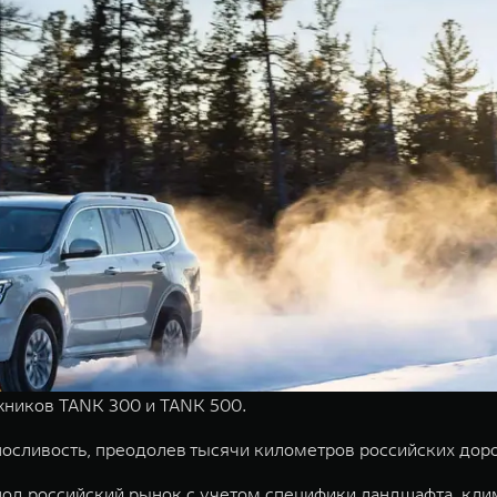
ников TANK 300 и TANK 500.
сливость, преодолев тысячи километров российских дорог,
д российский рынок с учетом специфики ландшафта, клим