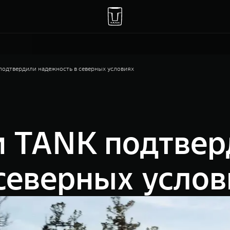
одтвердили надежность в северных условиях
 TANK подтвер
северных услов