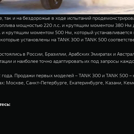
се, так и на бездорожье в ходе испытаний продемонстриро
плива мощностью 220 л.с. и крутящим моментом 380 Нм д
. и крутящим моментом 500 Нм, который устанавливается 
 которые установлены на TANK 300 и TANK 500 соответств
оялись в России, Бразилии, Арабских Эмиратах и Австра
ации и наиболее точно адаптировать их под запросы каждо
2 года. Продажи первых моделей – TANK 300 и TANK 500 – 
ах: Москве, Санкт-Петербурге, Екатеринбурге, Казани, Ке
тесь: