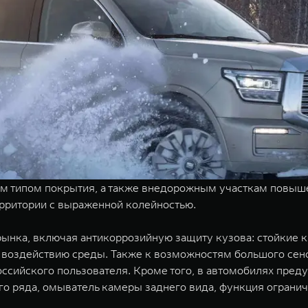
м типом покрытия, а также внедорожным участкам повыше
ерритории с выраженной колейностью.
ынка, включая антикоррозийную защиту кузова: стойкие 
 воздействию среды. Также к возможностям большого сен
ийского пользователя. Кроме того, в автомобилях предус
го ряда, омыватель камеры заднего вида, функция ограни