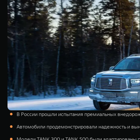
В России прошли испытания премиальных внедорож
Автомобили продемонстрировали надежность и выно
Модели TANK 300 и TANK 500 были адаптированы по