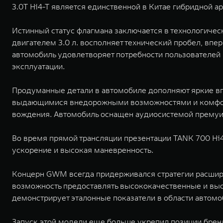
3.0T Hi4-T является единственной в Китае гибридной 
Истинный статус флагмана заключается в технологиче
двигателем 3.0 л. восполняет технический пробел, вп
автомобиль удовлетворяет потребности пользователей
эксплуатации.
Продуманные детали в автомобиле дополняют яркие в
выдающимися внедорожными возможностями и комфор
вождения. Автомобиль оснащен аудиосистемой премуим
Во время прямой трансляции презентации TANK 700 Hi4
ускорение и высокая маневренность.
Концерн GWM всегда придерживался стратегии расшир
возможность предоставлять высококачественные и выс
демонстрирует эталонные показатели в области автом
Запуск этой модели еще больше укрепил позиции бре