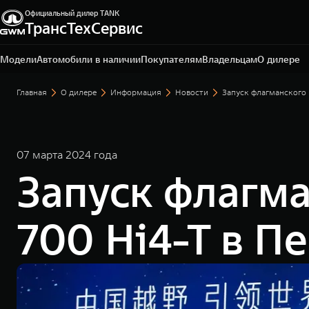
Официальный дилер TANK
ТрансТехСервис
Набережные Челны, Мензелинский тракт, 1 А
+7 (8552) 39-11-14
Модели
Автомобили в наличии
Покупателям
Владельцам
О дилере
Главная
О дилере
Информация
Новости
Запуск флагманского
07 марта 2024 года
Запуск флагм
700 Hi4-T в П