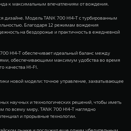
енда к максимальным впечатлениям от вождения.
я дизайне. Модель TANK 700 Hi4-T с турбированным
тельностью. Благодаря 12 режимам вождения
ежность на бездорожье и практичность в ежедневной
700 Hi4-T обеспечивает идеальный баланс между
ями, обеспечивающими максимум удобства во время
 качества Hi-Fi.
тики новой модели: точное управление, захватывающее
ых научных и технологических решений, чтобы иметь
 по всему миру. TANK 700 Hi4-T наглядно
тенциал и прорывные технологии.
итайском рынке и послужил еще одним убедительным