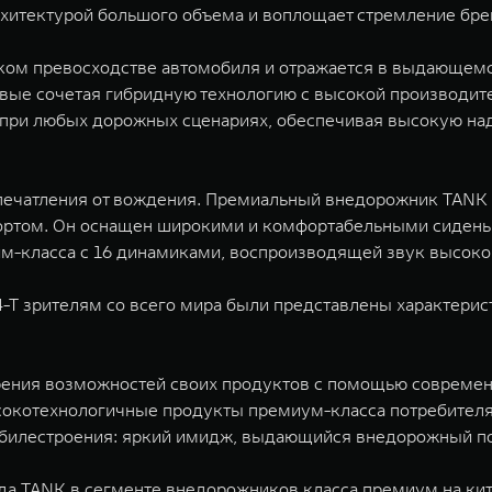
архитектурой большого объема и воплощает стремление бр
ском превосходстве автомобиля и отражается в выдающемс
ервые сочетая гибридную технологию с высокой производи
 при любых дорожных сценариях, обеспечивая высокую над
печатления от вождения. Премиальный внедорожник TANK 
том. Он оснащен широкими и комфортабельными сидень
-класса с 16 динамиками, воспроизводящей звук высокого
-T зрителям со всего мира были представлены характерис
ения возможностей своих продуктов с помощью современн
окотехнологичные продукты премиум-класса потребителям
обилестроения: яркий имидж, выдающийся внедорожный по
нда TANK в сегменте внедорожников класса премиум на к