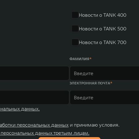
r занимает первое место по объёмам продаж пикапов в Кит
 России, Китае, Японии, США, Германии, Индии, Австрии и
Новости о TANK 400
ных комплексов и 4 зарубежных – в России, Таиланде, Бра
Новости о TANK 500
Новости о TANK 700
ФАМИЛИЯ
ЭЛЕКТРОННАЯ ПОЧТА
ональных данных.
аботки персональных данных
и принимаю условия.
 персональных данных третьим лицам.