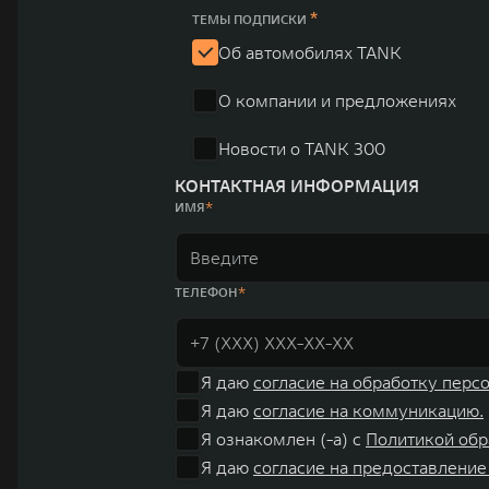
юаней (1,6 трлн рублей). С 1998 года Great Wall Moto
*
ТЕМЫ ПОДПИСКИ
систему исследований и разработок, включая центры в
Об автомобилях TANK
«14+5», которая включает 10 внутренних производствен
О компании и предложениях
автомобилей.
Новости о TANK 300
КОНТАКТНАЯ ИНФОРМАЦИЯ
ИМЯ
ТЕЛЕФОН
Я даю
согласие на обработку перс
Я даю
согласие на коммуникацию.
Я ознакомлен (-а) с
Политикой обр
Я даю
согласие на предоставление