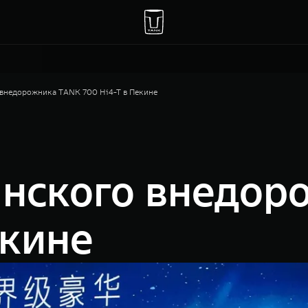
 внедорожника TANK 700 Hi4-T в Пекине
анского внедор
екине