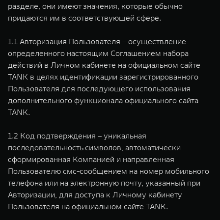
WEY 80
WEY 80 Лаундж
разделе, они имеют значения, которые обычно
Масштаб возможностей
Масштаб возможностей
придаются им в соответствующей сфере.
от 6 449 000 ₽
от 8 099 000 ₽
1.1 Авторизация Пользователя – осуществление
определенного настоящим Соглашением набора
действий в Личном кабинете на официальном сайте
TANK в целях идентификации зарегистрированного
Пользователя для последующего использования
дополнительного функционала официального сайта
TANK.
1.2 Код подтверждения – уникальная
последовательность символов, автоматически
сформированная Компанией и направленная
Пользователю смс-сообщением на номер мобильного
телефона или на электронную почту, указанный при
Авторизации, для доступа к Личному кабинету
Пользователя на официальном сайте TANK.