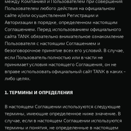
между Компанией и Пользователем при совершения
TANK Финансы
Сервис
Пользователем любого действия на официальном
Корпоративным клиентам
Специальные предложения
сайте и/или осуществления Регистрации и
TANK 500
TANK 700
Авторизации в порядке, определенном настоящим
Моторные масла
Веди за собой
Сила признания
Соглашением. Перед использованием официального
TANK ФИНАНСЫ
от 6 499 000 ₽
от 10 199 000 ₽
сайта TANK обязательно внимательное ознакомление
TANK Кредит
ЦИФРОВЫЕ СЕРВИСЫ TANK
Пользователя с настоящим Соглашением и
безоговорочное принятие всех его условий. В случае,
TANK Лизинг
Цифровые сервисы TANK
если Пользователь полностью или в части не
принимает условия настоящего Соглашения, он не
TANK Страхование
Подписки
вправе использовать официальный сайт TANK в каких -
WEY 07
WEY 05
либо целях.
Расширяя границы комфорта
Эстетика нового времени
от 6 149 000 ₽
от 5 699 000 ₽
1. ТЕРМИНЫ И ОПРЕДЕЛЕНИЯ
В настоящем Соглашении используются следующие
термины, имеющие определенное ниже значение. В
случае, если в настоящем Соглашении используются
термины и понятия, не определенные в настоящем