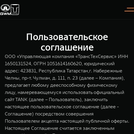
Пользовательское
Покупателям
Владельцам
О дилере
Модели
соглашение
ООО «Управляющая компания «ТрансТехСервис» ИНН
ВЫБОР АВТОМОБИЛЯ
ГАРАНТИЯ И ПОДДЕРЖКА
ИНФОРМАЦИЯ
1650131524, ОГРН 1051614160620, юридический
адрес: 423831, Республика Татарстан,г. Набережные
Спецпредложения
Гарантия
О нас
Челны, пр-т. Чулман, д. 111, п. 23 (далее – Компания),
Конфигуратор
Помощь на дороге
35 лет GWM
предлагает любому дееспособному физическому
лицу, намеревающемуся использовать официальный
TANK 300
TANK 400
Тест-драйв
GWM ТЕХ ДЕНЬ
сайт TANK (далее – Пользователь), заключить
СЕРВИС
Следуй за открытиями
За пределы возможного
настоящее пользовательское соглашение (далее -
Зарядные станции
Новости
от 3 999 000 ₽
от 5 599 000 ₽
Калькулятор ТО
Соглашение) посредством совершения
Пользователем акцепта настоящей публичной оферты.
Нулевое ТО
ПОКУПКА АВТОМОБИЛЯ
Настоящее Соглашение считается заключенным