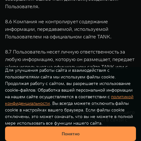
Пользователя.
8.6 Компания не контролирует содержание
информации, передаваемой, используемой
Пользователем на официальном сайте TANK.
8.7 Пользователь несет личную ответственность за
любую информацию, которую он размещает, передает
и/или использует на официальном сайте TANK или с
Для улучшения работы сайта и взаимодействия с
его помощью.
пользователями сайта мы используем файлы cookie.
Продолжая работу с сайтом, вы разрешаете использование
8.8 В случае предъявления Компании претензий о
cookie-файлов. Обработка вашей персональной информации
нарушении прав третьих лиц, а также при получении
на нашем сайте осуществляется в соответствии с
политикой
конфиденциальности
. Вы всегда можете отключить файлы
соответствующих запросов от уполномоченных
cookie в настройках вашего браузера. Если файлы cookie
государственных органов о нарушении действующего
отключены, это может означать, что вы не можете в полной
законодательства Российской Федерации в связи с
мере использовать все функции нашего сайта.
размещением, использованием, передачей
Понятно
информации Пользователем и/или при возникновении