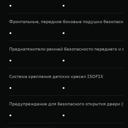
●
●
Фронтальные, передние боковые подушки безопасност
●
●
Преднатяжители ремней безопасности переднего и за
●
●
Система крепления детских кресел ISOFIX
●
●
Предупреждение для безопасного открытия двери (
●
●