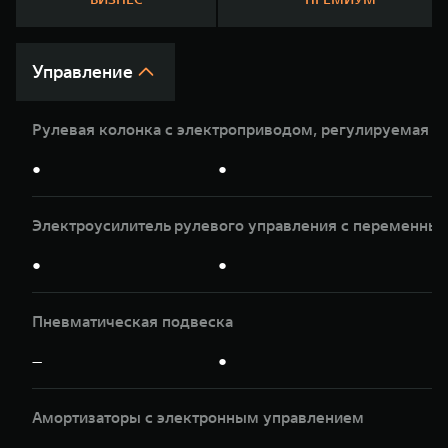
WEY 07
WEY 05
Расширяя границы комфорта
Эстетика ново
от 6 149 000 ₽
от 5 699 0
Управление
Рулевая колонка с электроприводом, регулируемая по
●
●
Электроусилитель рулевого управления с переменны
●
●
WEY 80
WEY 80 Л
Масштаб возможностей
Масштаб возм
от 6 449 000 ₽
от 8 099 0
Пневматическая подвеска
—
●
Амортизаторы с электронным управлением