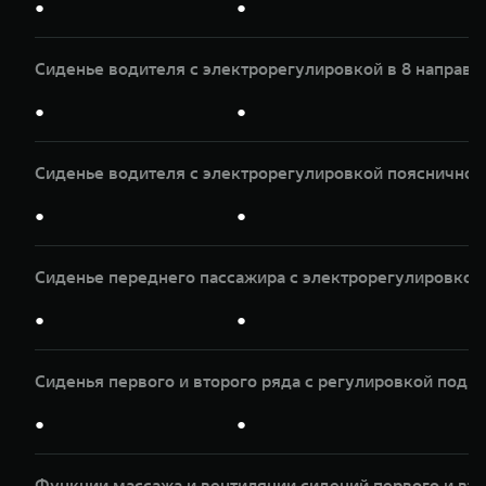
●
●
Сиденье водителя с электрорегулировкой в 8 направл
●
●
Сиденье водителя с электрорегулировкой пояснично
●
●
Сиденье переднего пассажира с электрорегулировкой 
●
●
Сиденья первого и второго ряда с регулировкой подг
●
●
Функции массажа и вентиляции сидений первого и вто