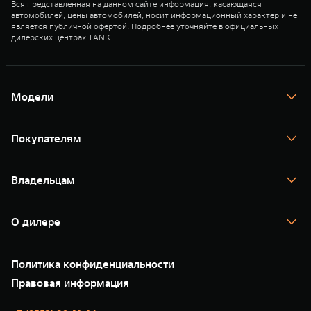
Вся представленная на данном сайте информация, касающаяся
автомобилей, цены автомобилей, носит информационный характер и не
является публичной офертой. Подробнее уточняйте в официальных
дилерских центрах TANK.
Модели
TANK 300
TANK 400
Покупателям
TANK 500
TANK 700
Спецпредложения
Тест-драйв
Владельцам
TANK Финансы
TANK Кредит
Гарантия
TANK Лизинг
Помощь на дороге
Корпоративным клиентам
О дилере
Новые цифровые сервисы TANK
Зарядные станции
Подписки
О нас
Специальные предложения
35 лет GWM
Сервис
Политика конфиденциальности
GWM ТЕХ ДЕНЬ
Нулевое ТО
Новости
Правовая информация
Моторные масла