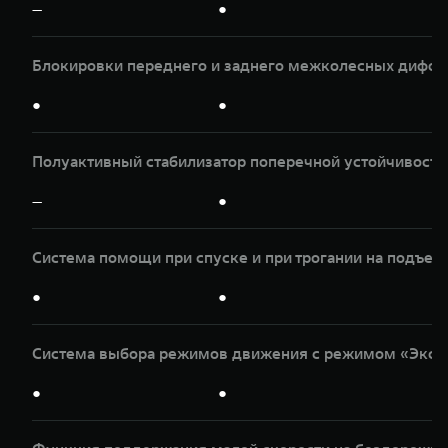
—
●
Блокировки переднего и заднего межколесных дифф
●
●
Полуактивный стабилизатор поперечной устойчивости
—
●
Система помощи при спуске и при трогании на подъем
●
●
Система выбора режимов движения с режимом «Эксп
●
●