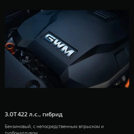
WEY 07
WEY 05
Расширяя границы комфорта
Эстетика ново
от 6 149 000 ₽
от 5 699 0
WEY 80
WEY 80 Л
Масштаб возможностей
Масштаб возм
от 6 449 000 ₽
от 8 099 0
3.0T 422 л.с., гибрид
Бензиновый, с непосредственным впрыском и
турбонаддувом