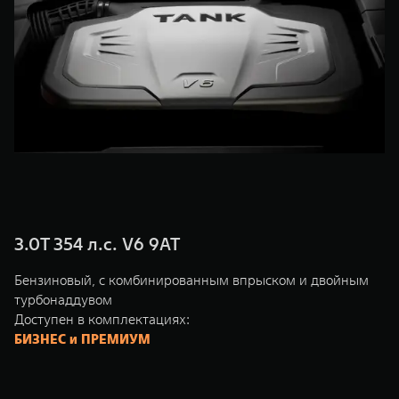
TANK Финансы
Сервис
Корпоративным клиентам
Специальные предложения
Моторные масла
TANK ФИНАНСЫ
TANK Кредит
ЦИФРОВЫЕ СЕРВИСЫ TANK
TANK Лизинг
Цифровые сервисы TANK
TANK 500
TANK 700
TANK Страхование
Подписки
Веди за собой
Сила признан
от 6 499 000 ₽
от 10 199 
3.0T 354 л.с. V6 9AT
Бензиновый, с комбинированным впрыском и двойным
турбонаддувом
Доступен в комплектациях:
БИЗНЕС и ПРЕМИУМ