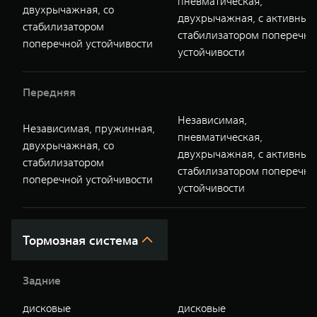
пневматическая,
двухрычажная, со
двухрычажная, с активным
стабилизатором
стабилизатором поперечно
поперечной устойчивости
устойчивости
Передняя
Независимая,
Независимая, пружинная,
пневматическая,
двухрычажная, со
двухрычажная, с активным
стабилизатором
стабилизатором поперечно
поперечной устойчивости
устойчивости
Тормозная система
Задние
дисковые
дисковые